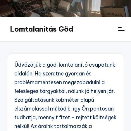
Skip
to
Lomtalanítás Göd
content
Lomtalanítás
Göd
Üdvözöljük a gödi lomtalanító csapatunk
oldalán! Ha szeretne gyorsan és
problémamentesen megszabadulni a
felesleges tárgyaktól, nálunk jó helyen jár.
Szolgáltatásunk köbméter alapú
elszámolással működik, így Ön pontosan
tudhatja, mennyit fizet – rejtett költségek
nélkül! Az áraink tartalmazzák a