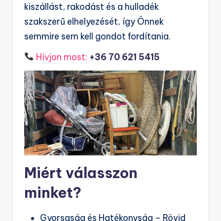
kiszállást, rakodást és a hulladék
szakszerű elhelyezését, így Önnek
semmire sem kell gondot fordítania.
Hívjon most:
+36 70 621 5415
Miért válasszon
minket?
Gyorsaság és Hatékonyság – Rövid